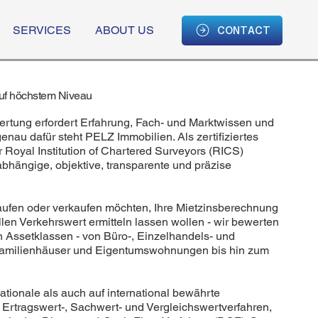
CONTACT
SERVICES
ABOUT US
uf höchstem Niveau
ertung erfordert Erfahrung, Fach- und Marktwissen und
enau dafür steht PELZ Immobilien. Als zertifiziertes
 Royal Institution of Chartered Surveyors (RICS)
abhängige, objektive, transparente und präzise
kaufen oder verkaufen möchten, Ihre Mietzinsberechnung
llen Verkehrswert ermitteln lassen wollen - wir bewerten
 Assetklassen - von Büro-, Einzelhandels- und
amilienhäuser und Eigentumswohnungen bis hin zum
ationale als auch auf international bewährte
Ertragswert-, Sachwert- und Vergleichswertverfahren,