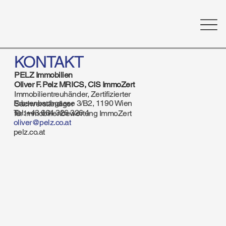
KONTAKT
PELZ Immobilien
Oliver F. Pelz MRICS, CIS ImmoZert
Immobilientreuhänder, Zertifizierter
Erbsenbachgasse 3/B2, 1190 Wien
Sachverständiger
Tel: +43 664 326 326 4
für Immobilienbewertung ImmoZert
oliver@pelz.co.at
pelz.co.at